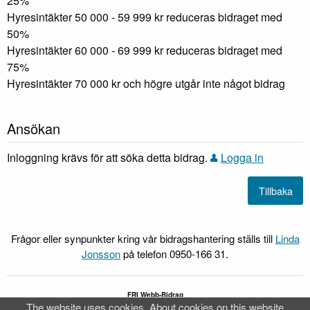
25%
Hyresintäkter 50 000 - 59 999 kr reduceras bidraget med
50%
Hyresintäkter 60 000 - 69 999 kr reduceras bidraget med
75%
Hyresintäkter 70 000 kr och högre utgår inte något bidrag
Ansökan
Inloggning krävs för att söka detta bidrag.
Logga in
Frågor eller synpunkter kring vår bidragshantering ställs till
Linda
Jonsson
på telefon 0950-166 31.
FRI Webb-Bidrag
®
The website uses cookies.
About cookies on this website
FRI
är ett av
Idavall Data AB
registrerat varumärke.