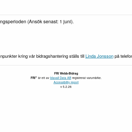
ngsperioden (Ansök senast: 1 juni).
npunkter kring vår bidragshantering ställs till
Linda Jonsson
på telefo
FRI Webb-Bidrag
®
FRI
är ett av
Idavall Data AB
registrerat varumärke.
Accessibility report
v 5.2.26