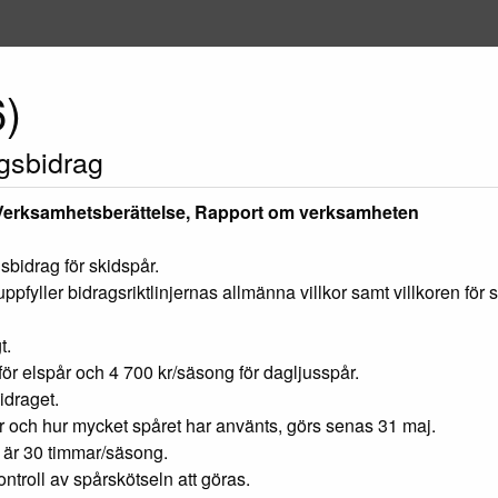
6)
gsbidrag
Verksamhetsberättelse, Rapport om verksamheten
bidrag för skidspår.
ppfyller bidragsriktlinjernas allmänna villkor samt villkoren f
t.
ör elspår och 4 700 kr/säsong för dagljusspår.
idraget.
r och hur mycket spåret har använts, görs senas 31 maj.
r är 30 timmar/säsong.
roll av spårskötseln att göras.