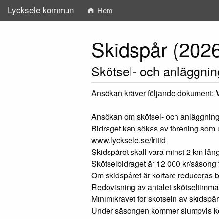
Lycksele kommun
Hem
Skidspår (202
Skötsel- och anläggnin
Ansökan kräver följande dokument:
Ansökan om skötsel- och anläggnings
Bidraget kan sökas av förening som u
www.lycksele.se/fritid
Skidspåret skall vara minst 2 km lång
Skötselbidraget är 12 000 kr/säsong f
Om skidspåret är kortare reduceras b
Redovisning av antalet skötseltimma
Minimikravet för skötseln av skidspå
Under säsongen kommer slumpvis kont