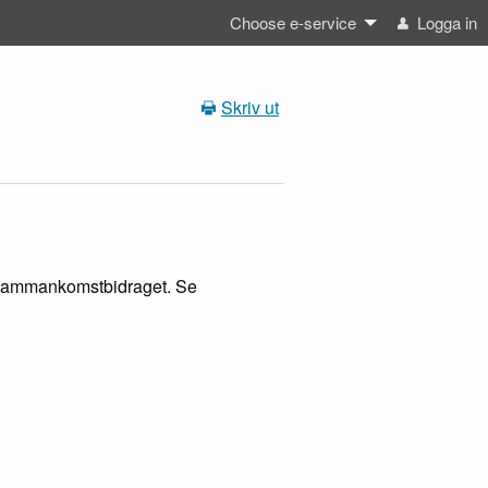
Choose e-service
Logga in
Skriv ut
ör sammankomstbidraget. Se