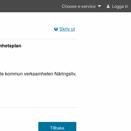
Choose e-service
Logga in
Skriv ut
mhetsplan
ksele kommun verksamheten Näringsliv,