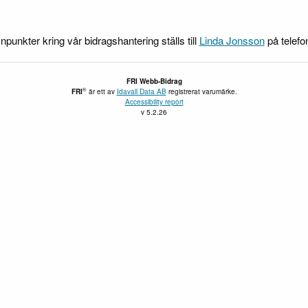
npunkter kring vår bidragshantering ställs till
Linda Jonsson
på telefo
FRI Webb-Bidrag
®
FRI
är ett av
Idavall Data AB
registrerat varumärke.
Accessibility report
v 5.2.26