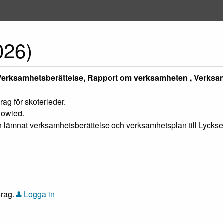
026)
Verksamhetsberättelse, Rapport om verksamheten , Verksa
ag för skoterleder.
nowled.
gen lämnat verksamhetsberättelse och verksamhetsplan till Lyc
drag.
Logga in