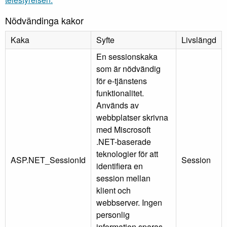
Nödvändinga kakor
Kaka
Syfte
Livslängd
En sessionskaka
som är nödvändig
för e-tjänstens
funktionalitet.
Används av
webbplatser skrivna
med Miscrosoft
.NET-baserade
teknologier för att
ASP.NET_SessionId
Session
identifiera en
session mellan
klient och
webbserver. Ingen
personlig
information sparas