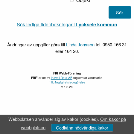
Objekt
Sök lediga tider/bokningar i
Lycksele kommun
Ändringar av uppgifter görs till
Linda Jonsson
tel. 0950-166 31
eller 164 20.
FRI Webb-Förening
®
FRI
är ett av
Idavall Data AB
registrerat varumärke.
Tillgänglighetsredogörelse
v 5.2.28
Webbplatsen använder sig av kakor (cookies).
Om kakor på
webbplatsen
Godkänn nödvändiga kakor