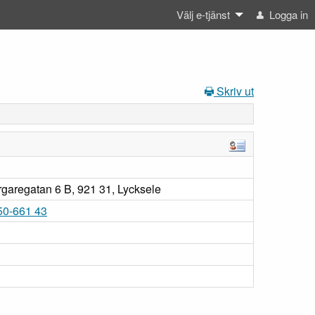
Välj e-tjänst
Logga in
Skriv ut
garegatan 6 B, 921 31, Lycksele
50-661 43