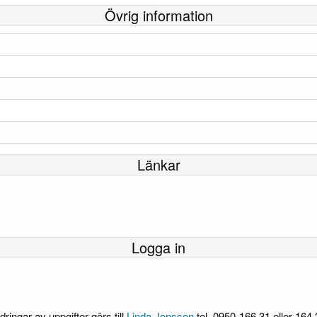
Övrig information
Länkar
Logga in
dringar av uppgifter görs till
Linda Jonsson
tel. 0950-166 31 eller 164 